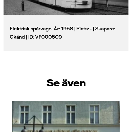
Elektrisk spårvagn. År: 1958 | Plats: - | Skapare:
Okänd | ID: VF000509
Se även