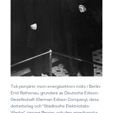
Två pionjärer inom energisektorn möts i Berlin:
Emil Rathenau, grundare av Deutsche Edison-
Gesellschaft (German Edison Company), dess
dotterbolag och "Städtische Elektricitäts-
Werke", senare Bewag, och den amerikanska