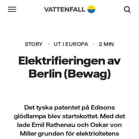
Skip to content
Gå till huvudnavigeringen
Gå till sidfoten
Gå till huvudnavigeringen
STORY
UT I EUROPA
2 MIN
Elektrifieringen av
Berlin (Bewag)
Det tyska patentet på Edisons
glödlampa blev startskottet. Med det
lade Emil Rathenau och Oskar von
Miller grunden för elektricitetens