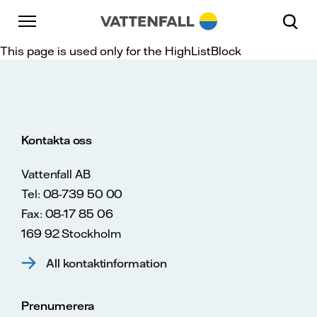
Skip to content
Gå till huvudnavigeringen
Gå till sidfoten
Gå till huvudnavigeringen
This page is used only for the HighListBlock
Kontakta oss
Vattenfall AB
Tel: 08-739 50 00
Fax: 08-17 85 06
169 92 Stockholm
All kontaktinformation
Prenumerera