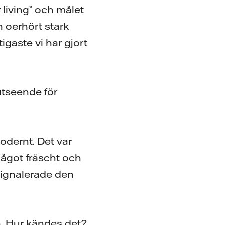
living” och målet
n oerhört stark
igaste vi har gjort
 utseende för
modernt. Det var
något fräscht och
 signalerade den
. Hur kändes det?