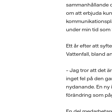
sammanhållande det
om att erbjuda kund
kommunikationsplatt
under min tid som 
Ett år efter att sy
Vattenfall, bland a
– Jag tror att det 
inget fel på den g
nydanande. En ny i
förändring som på
En del medarbetar