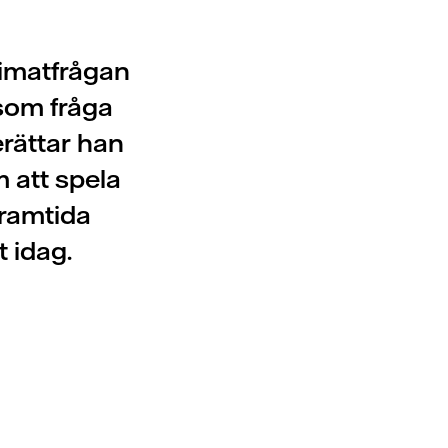
limatfrågan
som fråga
rättar han
m att spela
framtida
t idag.