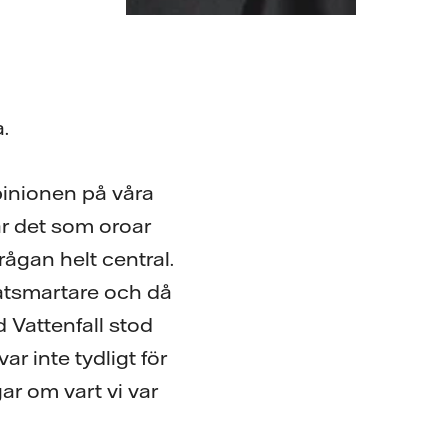
.
opinionen på våra
är det som oroar
rågan helt central.
matsmartare och då
ad Vattenfall stod
ar inte tydligt för
ar om vart vi var