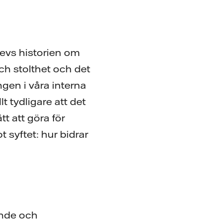
krevs historien om
ch stolthet och det
ngen i våra interna
 tydligare att det
tt att göra för
 syftet: hur bidrar
ande och