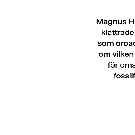
Magnus Hal
klättrad
som oroad
om vilken 
för oms
fossil