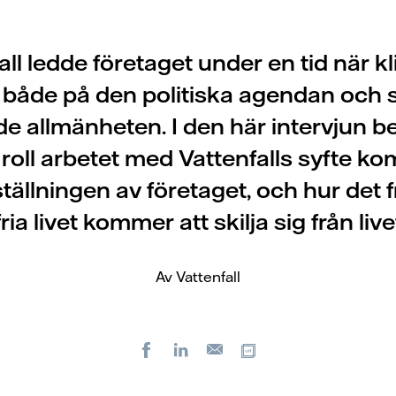
l ledde företaget under en tid när k
e både på den politiska agendan och 
e allmänheten. I den här intervjun be
roll arbetet med Vattenfalls syfte ko
tällningen av företaget, och hur det 
fria livet kommer att skilja sig från live
Av Vattenfall
Facebook
LinkedIn
Kopiera url
E-
post