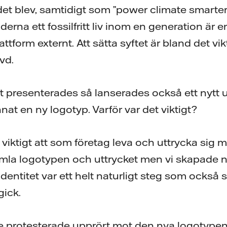
 blev, samtidigt som ”power climate smarter 
erna ett fossilfritt liv inom en generation är e
form externt. Att sätta syftet är bland det vikt
vd.
ftet presenterades så lanserades också ett nytt
nnat en ny logotyp. Varför var det viktigt?
är viktigt att som företag leva och uttrycka sig 
amla logotypen och uttrycket men vi skapade 
dentitet var ett helt naturligt steg som också
gick.
e protesterade upprört mot den nya logotypen