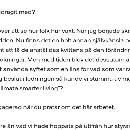
bidragit med?
 över att se hur folk har växt. När jag började s
rlden. Nu finns det en helt annan självkänsla o
t att få de anställdas kvittens på den förändri
ningar. Men med tiden blev det dessutom allt
tt använda syftet som en lins för vad som var rä
og beslut i ledningen så kunde vi stämma av mot
climate smarter living”?
gagerad när du pratar om det här arbetet.
ttre än vad vi hade hoppats på utifrån hur styr