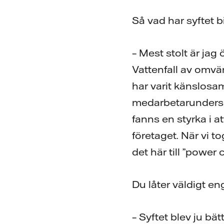
Så vad har syftet 
– Mest stolt är jag
Vattenfall av omvä
har varit känslosam
medarbetarundersök
fanns en styrka i a
företaget. När vi t
det här till ”power 
Du låter väldigt en
– Syftet blev ju bä