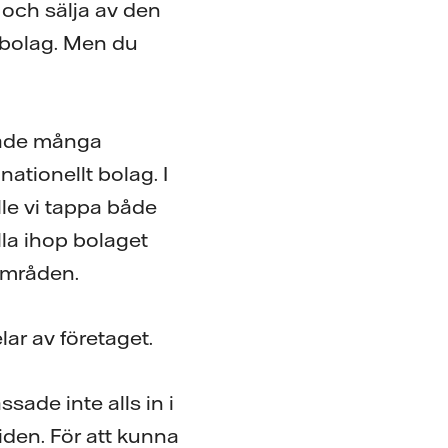
 och sälja av den
t bolag. Men du
ffade många
ationellt bolag. I
lle vi tappa både
lla ihop bolaget
sområden.
lar av företaget.
sade inte alls in i
mtiden. För att kunna