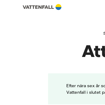
Skip to content
Gå till huvudnavigeringen
Gå till sidfoten
Gå till huvudnavigeringen
Att
Efter nära sex år 
Vattenfall i slutet