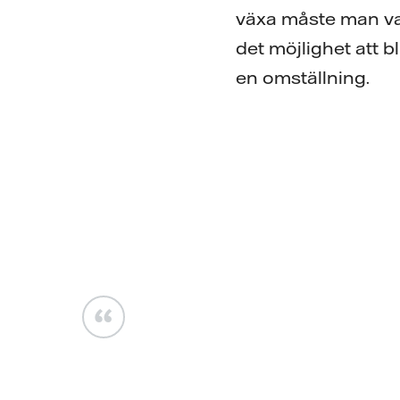
växa måste man vara
det möjlighet att bl
en omställning.