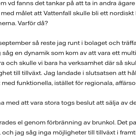
om vd fanns det tankar på att ta in andra ägare
med målet att Vattenfall skulle bli ett nordisk
erna. Varför då?
 september så reste jag runt i bolaget och trä
 såg en dynamik som kom av att vara ett multin
ra och skulle vi bara ha verksamhet där så sku
et till tillväxt. Jag landade i slutsatsen att hå
med funktionella, istället för regionala, affär
a med att vara stora togs beslut att sälja av de
rades el genom förbränning av brunkol. Det pas
, och jag såg inga möjligheter till tillväxt i fra