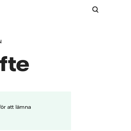
N
yfte
ör att lämna