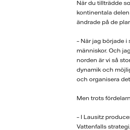
När du tillträdde s
kontinentala delen 
ändrade på de plan
– När jag började i
människor. Och jag
norden är vi så sto
dynamik och möjligh
och organisera det 
Men trots fördelarn
– I Lausitz produce
Vattenfalls strategi