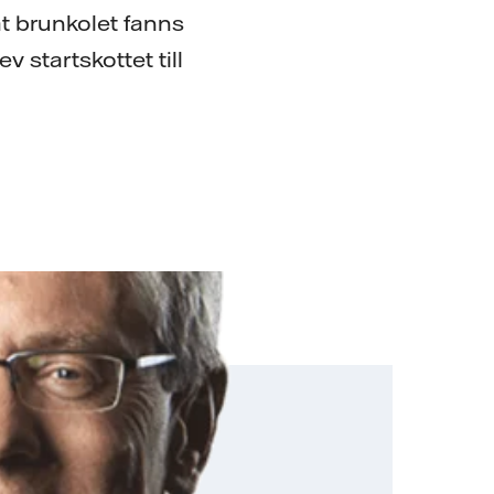
at brunkolet fanns
v startskottet till