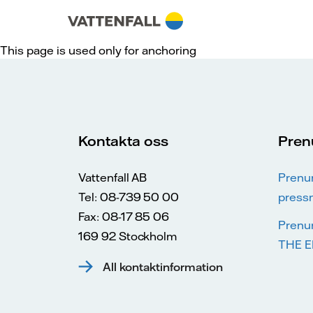
Skip to content
Gå till huvudnavigeringen
Gå till sidfoten
Gå till huvudnavigeringen
This page is used only for anchoring
Kontakta oss
Pren
Vattenfall AB
Prenu
Tel: 08-739 50 00
press
Fax: 08-17 85 06
Prenu
169 92 Stockholm
THE E
All kontaktinformation