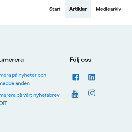
Start
Artiklar
Mediearkiv
umerera
Följ oss
mera på nyheter och
meddelanden
merera på vårt nyhetsbrev
DIT