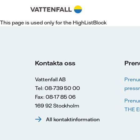
Skip to content
Gå till huvudnavigeringen
Gå till sidfoten
Gå till huvudnavigeringen
This page is used only for the HighListBlock
Kontakta oss
Pren
Vattenfall AB
Prenu
Tel: 08-739 50 00
press
Fax: 08-17 85 06
Prenu
169 92 Stockholm
THE E
All kontaktinformation