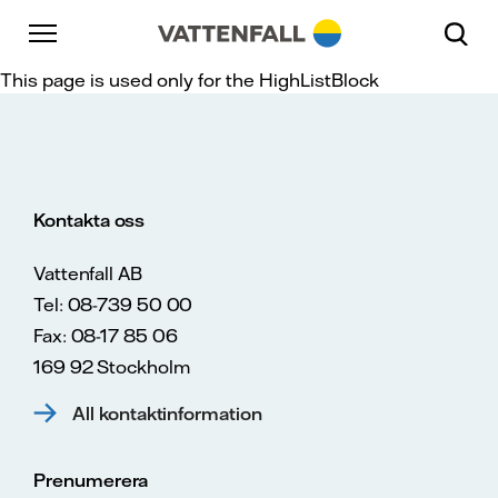
Skip to content
Gå till huvudnavigeringen
Gå till sidfoten
Gå till huvudnavigeringen
This page is used only for the HighListBlock
Kontakta oss
Vattenfall AB
Tel: 08-739 50 00
Fax: 08-17 85 06
169 92 Stockholm
All kontaktinformation
Prenumerera