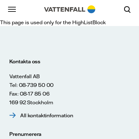
Skip to content
Gå till huvudnavigeringen
Gå till sidfoten
Gå till huvudnavigeringen
This page is used only for the HighListBlock
Kontakta oss
Vattenfall AB
Tel: 08-739 50 00
Fax: 08-17 85 06
169 92 Stockholm
All kontaktinformation
Prenumerera